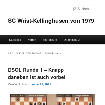
Zum
Zum
Inhalt
sekundären
Such
wechseln
Inhalt
wechseln
SC Wrist-Kellinghusen von 1979
Hauptmenü
Startseite
Verein
Impressum
Datenschutz
ARCHIV FÜR DEN MONAT:
JANUAR 2021
DSOL Runde 1 – Knapp
daneben ist auch vorbei
Veröffentlicht am
Januar 21, 2021