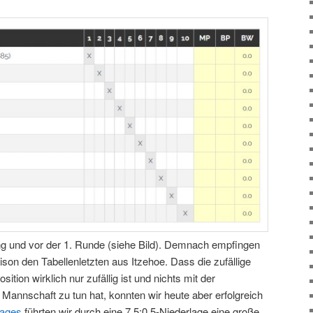
ung und vor der 1. Runde (siehe Bild). Demnach empfingen
ison den Tabellenletzten aus Itzehoe. Dass die zufällige
ition wirklich nur zufällig ist und nichts mit der
r Mannschaft zu tun hat, konnten wir heute aber erfolgreich
tages
führten wir durch eine 7,5:0,5-Niederlage eine große