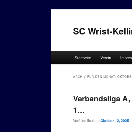
Zum
Zum
Inhalt
sekundären
wechseln
Inhalt
SC Wrist-Kell
wechseln
Hauptmenü
Startseite
Verein
Impre
ARCHIV FÜR DEN MONAT:
OKTOBE
Verbandsliga A,
1…
Veröffentlicht am
Oktober 12, 2025