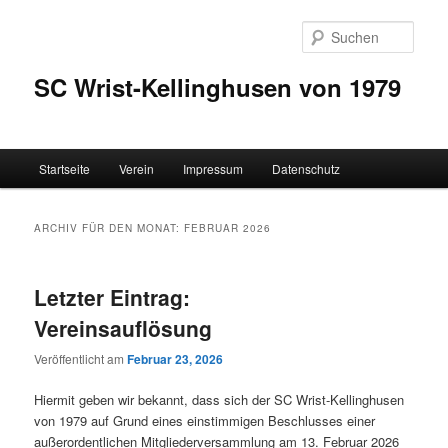
Zum
Zum
Inhalt
sekundären
Such
wechseln
Inhalt
wechseln
SC Wrist-Kellinghusen von 1979
Hauptmenü
Startseite
Verein
Impressum
Datenschutz
ARCHIV FÜR DEN MONAT:
FEBRUAR 2026
Letzter Eintrag:
Vereinsauflösung
Veröffentlicht am
Februar 23, 2026
Hiermit geben wir bekannt, dass sich der SC Wrist-Kellinghusen
von 1979 auf Grund eines einstimmigen Beschlusses einer
außerordentlichen Mitgliederversammlung am 13. Februar 2026