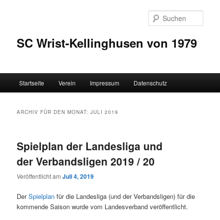
Zum
Zum
Inhalt
sekundären
Such
wechseln
Inhalt
wechseln
SC Wrist-Kellinghusen von 1979
Hauptmenü
Startseite
Verein
Impressum
Datenschutz
ARCHIV FÜR DEN MONAT:
JULI 2019
Spielplan der Landesliga und
der Verbandsligen 2019 / 20
Veröffentlicht am
Juli 4, 2019
Der
Spielplan
für die Landesliga (und der Verbandsligen) für die
kommende Saison wurde vom Landesverband veröffentlicht.