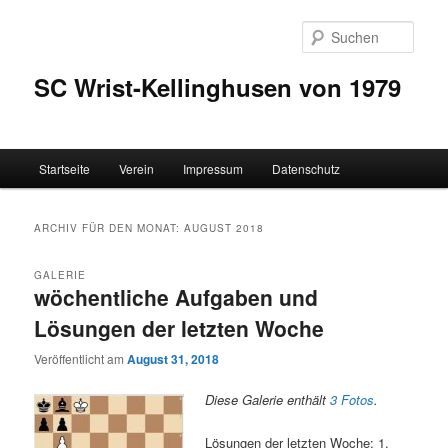
Zum
Zum
Inhalt
sekundären
Such
wechseln
Inhalt
wechseln
SC Wrist-Kellinghusen von 1979
Hauptmenü
Startseite
Verein
Impressum
Datenschutz
ARCHIV FÜR DEN MONAT:
AUGUST 2018
GALERIE
wöchentliche Aufgaben und
Lösungen der letzten Woche
Veröffentlicht am
August 31, 2018
Diese Galerie enthält
3 Fotos
.
Lösungen der letzten Woche: 1.