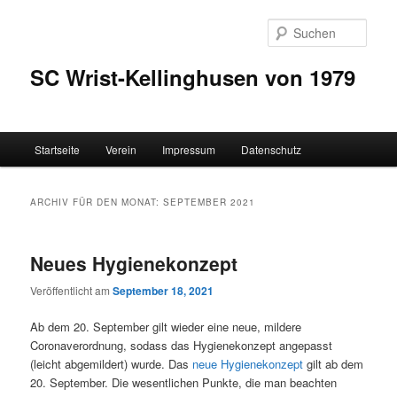
Zum
Zum
Inhalt
sekundären
Such
wechseln
Inhalt
wechseln
SC Wrist-Kellinghusen von 1979
Hauptmenü
Startseite
Verein
Impressum
Datenschutz
ARCHIV FÜR DEN MONAT:
SEPTEMBER 2021
Neues Hygienekonzept
Veröffentlicht am
September 18, 2021
Ab dem 20. September gilt wieder eine neue, mildere
Coronaverordnung, sodass das Hygienekonzept angepasst
(leicht abgemildert) wurde. Das
neue Hygienekonzept
gilt ab dem
20. September. Die wesentlichen Punkte, die man beachten