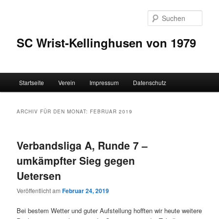
Zum
Zum
Inhalt
sekundären
Such
wechseln
Inhalt
wechseln
SC Wrist-Kellinghusen von 1979
Hauptmenü
Startseite
Verein
Impressum
Datenschutz
ARCHIV FÜR DEN MONAT:
FEBRUAR 2019
Verbandsliga A, Runde 7 –
umkämpfter Sieg gegen
Uetersen
Veröffentlicht am
Februar 24, 2019
Bei bestem Wetter und guter Aufstellung hofften wir heute weitere