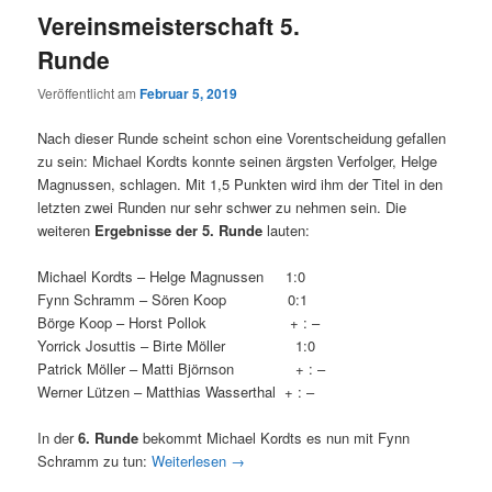
Vereinsmeisterschaft 5.
Runde
Veröffentlicht am
Februar 5, 2019
Nach dieser Runde scheint schon eine Vorentscheidung gefallen
zu sein: Michael Kordts konnte seinen ärgsten Verfolger, Helge
Magnussen, schlagen. Mit 1,5 Punkten wird ihm der Titel in den
letzten zwei Runden nur sehr schwer zu nehmen sein. Die
weiteren
Ergebnisse der 5. Runde
lauten:
Michael Kordts – Helge Magnussen 1:0
­Fynn Schramm – Sören Koop 0:1
Börge Koop – Horst Pollok + : –
Yorrick Josuttis – Birte Möller 1:0
Patrick Möller – Matti Björnson + : –
Werner Lützen – Matthias Wasserthal + : –
In der
6. Runde
bekommt Michael Kordts es nun mit Fynn
Schramm zu tun:
Weiterlesen
→