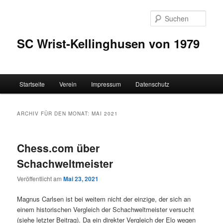
Zum
Zum
Inhalt
sekundären
Such
wechseln
Inhalt
wechseln
SC Wrist-Kellinghusen von 1979
Hauptmenü
Startseite
Verein
Impressum
Datenschutz
ARCHIV FÜR DEN MONAT:
MAI 2021
Chess.com über
Schachweltmeister
Veröffentlicht am
Mai 23, 2021
Magnus Carlsen ist bei weitem nicht der einzige, der sich an
einem historischen Vergleich der Schachweltmeister versucht
(siehe letzter Beitrag). Da ein direkter Vergleich der Elo wegen