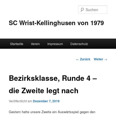
Zum
Inhalt
Such
wechseln
SC Wrist-Kellinghusen von 1979
Hauptmenü
Startseite
Verein
Impressum
Datenschutz
Beitrags-
←
Zurück
Weiter
→
Navigation
Bezirksklasse, Runde 4 –
die Zweite legt nach
Veröffentlicht am
Dezember 7, 2019
Gestern hatte unsere Zweite ein Auswärtsspiel gegen den