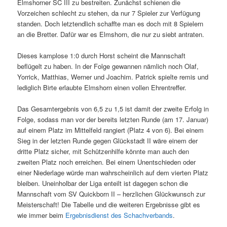
Elmshorner SC III zu bestreiten. Zunächst schienen die
Vorzeichen schlecht zu stehen, da nur 7 Spieler zur Verfügung
standen. Doch letztendlich schaffte man es doch mit 8 Spielern
an die Bretter. Dafür war es Elmshorn, die nur zu siebt antraten.
Dieses kamplose 1:0 durch Horst scheint die Mannschaft
beflügelt zu haben. In der Folge gewannen nämlich noch Olaf,
Yorrick, Matthias, Werner und Joachim. Patrick spielte remis und
lediglich Birte erlaubte Elmshorn einen vollen Ehrentreffer.
Das Gesamtergebnis von 6,5 zu 1,5 ist damit der zweite Erfolg in
Folge, sodass man vor der bereits letzten Runde (am 17. Januar)
auf einem Platz im Mittelfeld rangiert (Platz 4 von 6). Bei einem
Sieg in der letzten Runde gegen Glückstadt II wäre einem der
dritte Platz sicher, mit Schützenhilfe könnte man auch den
zweiten Platz noch erreichen. Bei einem Unentschieden oder
einer Niederlage würde man wahrscheinlich auf dem vierten Platz
bleiben. Uneinholbar der Liga enteilt ist dagegen schon die
Mannschaft vom SV Quickborn II – herzlichen Glückwunsch zur
Meisterschaft! Die Tabelle und die weiteren Ergebnisse gibt es
wie immer beim
Ergebnisdienst des Schachverbands
.