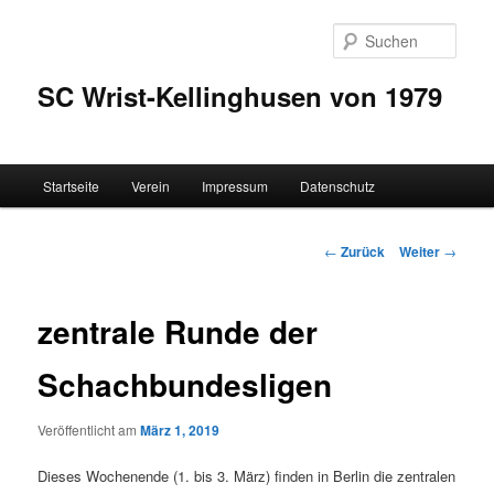
Zum
Inhalt
Such
wechseln
SC Wrist-Kellinghusen von 1979
Hauptmenü
Startseite
Verein
Impressum
Datenschutz
Beitrags-
←
Zurück
Weiter
→
Navigation
zentrale Runde der
Schachbundesligen
Veröffentlicht am
März 1, 2019
Dieses Wochenende (1. bis 3. März) finden in Berlin die zentralen